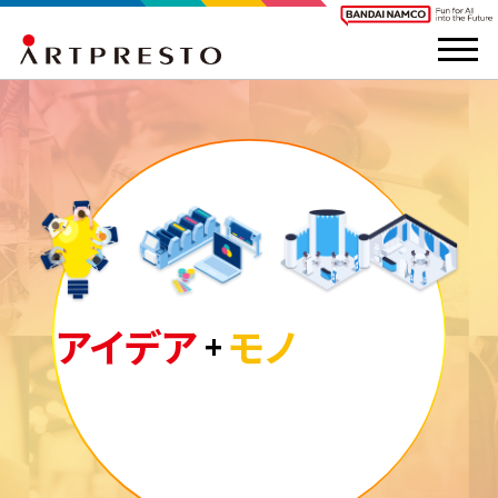
アイデア
モノ
実体験
+
+
最高のプロダクトをその手に